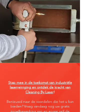
Stap mee in de toekomst van industriële
laserreiniging en ontdek de kracht van
Cleaning By Laser
!
Benieuwd naar de voordelen die het u kan
bieden?
Vraag vandaag nog uw gratis
proefbewerking aan en ervaar zelf de