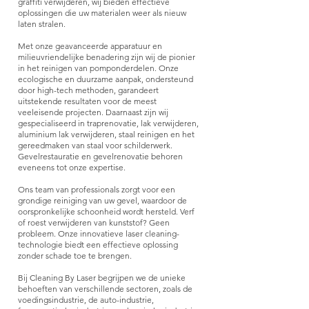
graffiti verwijderen, wij bieden effectieve
oplossingen die uw materialen weer als nieuw
laten stralen.
Met onze geavanceerde apparatuur en
milieuvriendelijke benadering zijn wij de pionier
in het reinigen van pomponderdelen. Onze
ecologische en duurzame aanpak, ondersteund
door high-tech methoden, garandeert
uitstekende resultaten voor de meest
veeleisende projecten. Daarnaast zijn wij
gespecialiseerd in traprenovatie, lak verwijderen,
aluminium lak verwijderen, staal reinigen en het
gereedmaken van staal voor schilderwerk.
Gevelrestauratie en gevelrenovatie behoren
eveneens tot onze expertise.
Ons team van professionals zorgt voor een
grondige reiniging van uw gevel, waardoor de
oorspronkelijke schoonheid wordt hersteld. Verf
of roest verwijderen van kunststof? Geen
probleem. Onze innovatieve laser cleaning-
technologie biedt een effectieve oplossing
zonder schade toe te brengen.
Bij Cleaning By Laser begrijpen we de unieke
behoeften van verschillende sectoren, zoals de
voedingsindustrie, de auto-industrie,