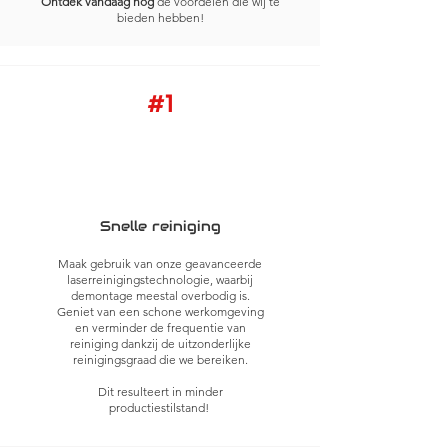
Ontdek vandaag nog
de voordelen die wij te
bieden hebben!
#1
Snelle reiniging
Maak gebruik van onze geavanceerde
laserreinigingstechnologie, waarbij
demontage meestal overbodig is.
Geniet van een schone werkomgeving
en verminder de frequentie van
reiniging dankzij de uitzonderlijke
reinigingsgraad die we bereiken.
Dit resulteert in minder
productiestilstand!