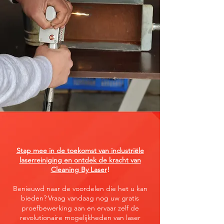
Stap mee in de toekomst van industriële
laserreiniging en ontdek de kracht van
Cleaning By Laser
!
Benieuwd naar de voordelen die het u kan
bieden?
Vraag vandaag nog uw gratis
proefbewerking aan en ervaar zelf de
revolutionaire mogelijkheden van laser