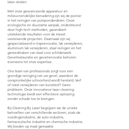
laten stralen.
Met onze geavanceerde apparatuur en
milieuvriendelijke benadering zijn wij de pionier
in het reinigen van pomponderdelen. Onze
ecologische en duurzame aanpak, ondersteund
door high-tech methoden, garandeert
uitstekende resultaten voor de meest
veeleisende projecten. Daarnaast zijn wij
gespecialiseerd in traprenovatie, lak verwijderen,
aluminium lak verwijderen, staal reinigen en het
gereedmaken van staal voor schilderwerk.
Gevelrestauratie en gevelrenovatie behoren
eveneens tot onze expertise.
Ons team van professionals zorgt voor een
grondige reiniging van uw gevel, waardoor de
oorspronkelijke schoonheid wordt hersteld. Verf
of roest verwijderen van kunststof? Geen
probleem. Onze innovatieve laser cleaning-
technologie biedt een effectieve oplossing
zonder schade toe te brengen.
Bij Cleaning By Laser begrijpen we de unieke
behoeften van verschillende sectoren, zoals de
voedingsindustrie, de auto-industrie,
farmaceutische industrie en chemische industrie.
Wij bieden op maat gemaakte