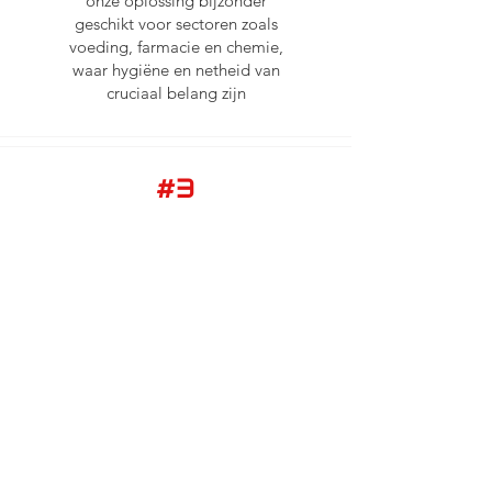
onze oplossing bijzonder
geschikt voor sectoren zoals
voeding, farmacie en chemie,
waar hygiëne en netheid van
cruciaal belang zijn
#3
Bespaar tijd en geld
Ieder uur dat jouw onderdelen
in onderhoud zijn, betekent
verloren geld. Met laser
cleaning worden jouw
onderdelen snel en efficiënt
gereinigd, net zo snel als bij